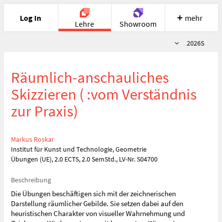
Log In
mehr
Lehre
Showroom
Semester
2026S
Portfolio
Image
Cloud
Chat
Räumlich-anschauliches
Meet
Recherche
Hilfe
Skizzieren ( :vom Verständnis
zur Praxis)
Markus Roskar
Institut für Kunst und Technologie, Geometrie
Übungen (UE), 2.0 ECTS, 2.0 SemStd., LV-Nr. S04700
Beschreibung
Die Übungen beschäftigen sich mit der zeichnerischen
Darstellung räumlicher Gebilde. Sie setzen dabei auf den
heuristischen Charakter von visueller Wahrnehmung und