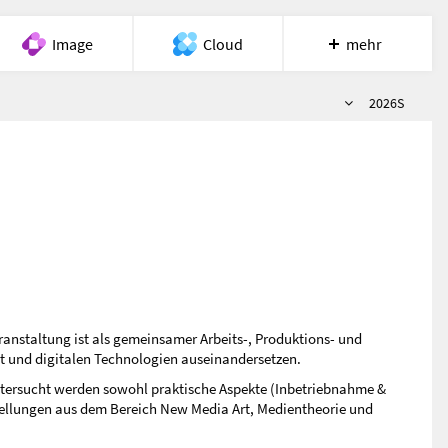
Image
Cloud
mehr
Semester
Meet
Recherche
Hilfe
2026S
ranstaltung ist als gemeinsamer Arbeits-, Produktions- und
st und digitalen Technologien auseinandersetzen.
 Untersucht werden sowohl praktische Aspekte (Inbetriebnahme &
stellungen aus dem Bereich New Media Art, Medientheorie und