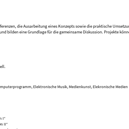
ferenzen, die Ausarbeitung eines Konzepts sowie die praktische Umsetzun
 und bilden eine Grundlage für die gemeinsame Diskussion. Projekte könn
ll.
Computerprogramm, Elektronische Musik, Medienkunst, Elekronische Medien
n I“
n II“