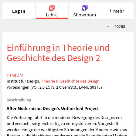
Log In
mehr
Lehre
Showroom
Semester
2026S
Portfolio
Image
Cloud
Chat
Einführung in Theorie und
Meet
Recherche
Hilfe
Geschichte des Design 2
Heng Zhi
Institut für Design,
Theorie & Geschichte des Design
Vorlesungen (VO), 2.0 ECTS, 2.0 SemStd., LV-Nr. S03757
Beschreibung
After Modernism: Design’s Unfinished Project
Die Vorlesung führt in die moderne Bewegung des Designs ein
und versucht sie gleichzeitig zu entmystifizieren. Vorgestellt
werden einige der wichtigsten Strömungen der Moderne wie das
Bauhaus, die Nachkriegsmoderne und die Scandinavian Modern,