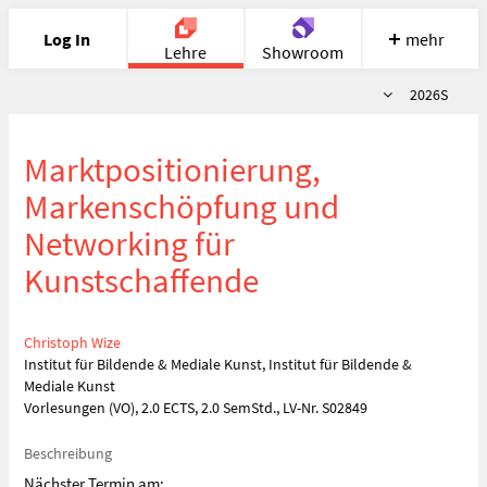
Log In
mehr
Lehre
Showroom
Semester
2026S
Portfolio
Image
Cloud
Chat
Marktpositionierung,
Meet
Recherche
Hilfe
Markenschöpfung und
Networking für
Kunstschaffende
Christoph Wize
Institut für Bildende & Mediale Kunst, Institut für Bildende &
Mediale Kunst
Vorlesungen (VO), 2.0 ECTS, 2.0 SemStd., LV-Nr. S02849
Beschreibung
Nächster Termin am: