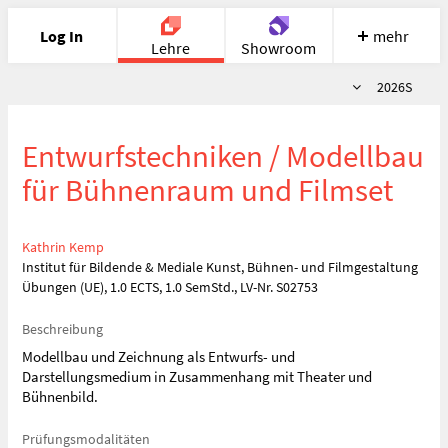
Log In
mehr
Lehre
Showroom
Semester
2026S
Portfolio
Image
Cloud
Chat
Entwurfstechniken / Modellbau
Meet
Recherche
Hilfe
für Bühnenraum und Filmset
Kathrin Kemp
Institut für Bildende & Mediale Kunst, Bühnen- und Filmgestaltung
Übungen (UE), 1.0 ECTS, 1.0 SemStd., LV-Nr. S02753
Beschreibung
Modellbau und Zeichnung als Entwurfs- und
Darstellungsmedium in Zusammenhang mit Theater und
Bühnenbild.
Prüfungsmodalitäten