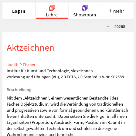
Log In
mehr
Lehre
Showroom
Semester
2026S
Portfolio
Image
Cloud
Chat
Aktzeichnen
Meet
Recherche
Hilfe
Judith P Fischer
Institut für Kunst und Technologie, Aktzeichnen
Vorlesung und Übungen (VU), 2.0 ECTS, 2.0 SemStd., LV-Nr. S02688
Beschreibung
Mit dem „Aktzeichnen“, einem wesentlichen Bestandteil des
Faches Objektstudium, wird die Verbindung von traditionellen
und progressiven sowie von formal gebundenen und künstlerisch
freien Inhalten untersucht. Dabei setzen Sie die Figur in all ihren
Eigenheiten (Proportion, Ausdruck, Form, Position im Raum) in
der selbst gewählten Technik um und schulen so die eigene
Wahrnehmung sowie facettenreiche