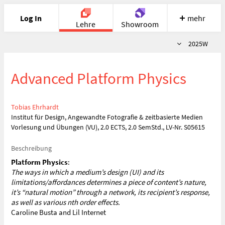
Log In
mehr
Lehre
Showroom
Semester
2025W
Portfolio
Image
Cloud
Chat
Advanced Platform Physics
Meet
Recherche
Hilfe
Tobias Ehrhardt
Institut für Design, Angewandte Fotografie & zeitbasierte Medien
Vorlesung und Übungen (VU), 2.0 ECTS, 2.0 SemStd., LV-Nr. S05615
Beschreibung
Platform Physics
:
The ways in which a medium’s design (UI) and its
limitations/affordances determines a piece of content’s nature,
it’s “natural motion” through a network, its recipient’s response,
as well as various nth order effects.
Caroline Busta and Lil Internet