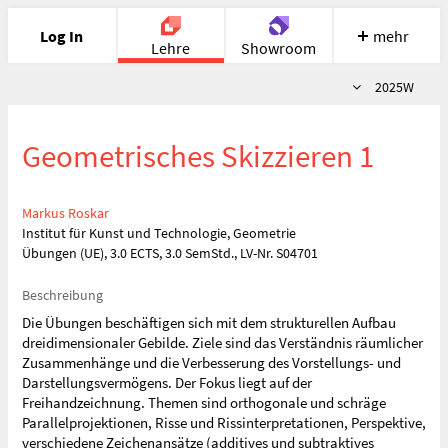
Log In
mehr
Lehre
Showroom
Semester
2025W
Portfolio
Image
Cloud
Chat
Geometrisches Skizzieren 1
Meet
Recherche
Hilfe
Markus Roskar
Institut für Kunst und Technologie, Geometrie
Übungen (UE), 3.0 ECTS, 3.0 SemStd., LV-Nr. S04701
Beschreibung
Die Übungen beschäftigen sich mit dem strukturellen Aufbau
dreidimensionaler Gebilde. Ziele sind das Verständnis räumlicher
Zusammenhänge und die Verbesserung des Vorstellungs- und
Darstellungsvermögens. Der Fokus liegt auf der
Freihandzeichnung. Themen sind orthogonale und schräge
Parallelprojektionen, Risse und Rissinterpretationen, Perspektive,
verschiedene Zeichenansätze (additives und subtraktives