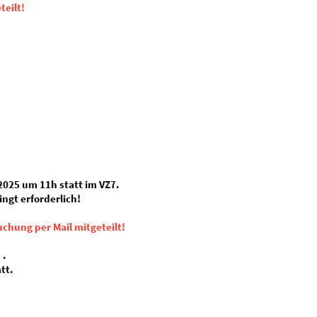
eilt!
 2025 um 11h statt im VZ7.
ngt erforderlich!
hung per Mail mitgeteilt!
 .
tt.