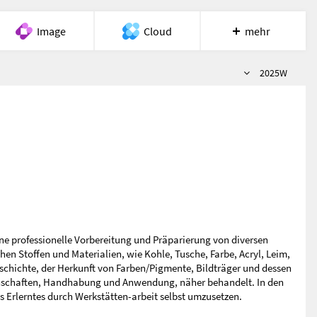
Image
Cloud
mehr
Semester
Meet
Recherche
Hilfe
2025W
ine professionelle Vorbereitung und Präparierung von diversen
hen Stoffen und Materialien, wie Kohle, Tusche, Farbe, Acryl, Leim,
eschichte, der Herkunft von Farben/Pigmente, Bildträger und dessen
genschaften, Handhabung und Anwendung, näher behandelt. In den
 Erlerntes durch Werkstätten-arbeit selbst umzusetzen.