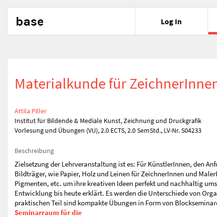
base
Log In
Materialkunde für ZeichnerInne
Attila Piller
Institut für Bildende & Mediale Kunst, Zeichnung und Druckgrafik
Vorlesung und Übungen (VU), 2.0 ECTS, 2.0 SemStd., LV-Nr. S04233
Beschreibung
Zielsetzung der Lehrveranstaltung ist es: Für KünstlerInnen, den A
Bildträger, wie Papier, Holz und Leinen für ZeichnerInnen und MalerI
Pigmenten, etc. um ihre kreativen Ideen perfekt und nachhaltig ums
Entwicklung bis heute erklärt. Es werden die Unterschiede von Or
praktischen Teil sind kompakte Übungen in Form von Blockseminaren
Seminarraum für die