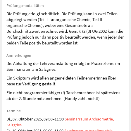
Prüfungsmodalitäten
Die Prüfung erfolgt schriftlich. Die Prüfung kann in zwei Teilen
abgelegt werden (Teil I - anorganische Chemie, Teil II -
organische Chemie), wobei eine Gesamtnote als
Durchschnittswert errechnet wird. Gem. §72 (3) UG 2002 kann die
Prüfung jedoch nur dann positiv beurteilt werden, wenn jeder der
beiden Teile positiv beurteilt worden ist.
Anmerkungen
Die Abhaltung der Lehrveranstaltung erfolgt in Präsenzlehre im
Seminarraum am Salzgries.
Ein Skriptum wird allen angemeldeten TeilnehmerInnen über
base zur Verfügung gestellt.
Ein nicht programmierfähiger (!) Taschenrechner ist spätestens
ab der 2. Stunde mitzunehmen. (Handy zählt nicht!)
Termine
Di., 07. Oktober 2025, 09:00–11:00
Seminarraum Archäometrie,
Salzgries
Fr., 10. Oktober 2025, 09:00–11:00
Seminarraum Archäometrie,