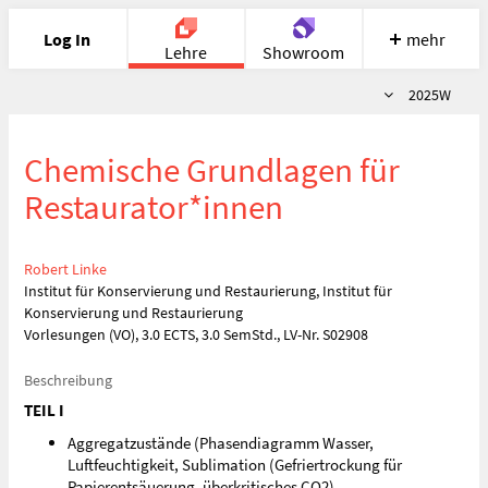
Log In
mehr
Lehre
Showroom
Semester
2025W
Portfolio
Image
Cloud
Chat
Chemische Grundlagen für
Meet
Recherche
Hilfe
Restaurator*innen
Robert Linke
Institut für Konservierung und Restaurierung, Institut für
Konservierung und Restaurierung
Vorlesungen (VO), 3.0 ECTS, 3.0 SemStd., LV-Nr. S02908
Beschreibung
TEIL I
Aggregatzustände (Phasendiagramm Wasser,
Luftfeuchtigkeit, Sublimation (Gefriertrockung für
Papierentsäuerung, überkritisches CO2)