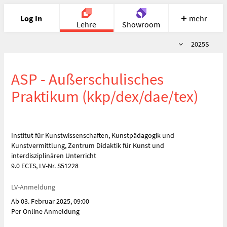
Log In
mehr
Lehre
Showroom
Semester
2025S
Portfolio
Image
Cloud
Chat
ASP - Außerschulisches
Meet
Recherche
Hilfe
Praktikum (kkp/dex/dae/tex)
Institut für Kunstwissenschaften, Kunstpädagogik und
Kunstvermittlung, Zentrum Didaktik für Kunst und
interdisziplinären Unterricht
9.0 ECTS, LV-Nr. S51228
LV-Anmeldung
Ab 03. Februar 2025, 09:00
Per Online Anmeldung