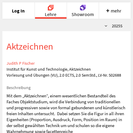
Log In
mehr
Lehre
Showroom
Semester
2025S
Portfolio
Image
Cloud
Chat
Aktzeichnen
Meet
Recherche
Hilfe
Judith P Fischer
Institut für Kunst und Technologie, Aktzeichnen
Vorlesung und Übungen (VU), 2.0 ECTS, 2.0 SemStd., LV-Nr. S02688
Beschreibung
Mit dem „Aktzeichnen“, einem wesentlichen Bestandteil des
Faches Objektstudium, wird die Verbindung von traditionellen
und progressiven sowie von formal gebundenen und künstlerisch
freien Inhalten untersucht. Dabei setzen Sie die Figur in all ihren
Eigenheiten (Proportion, Ausdruck, Form, Position im Raum) in
der selbst gewählten Technik um und schulen so die eigene
Wahrnehmung sowie facettenreiche