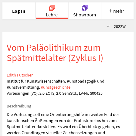
Log In
mehr
Lehre
Showroom
Semester
2022W
Portfolio
Image
Cloud
Chat
Vom Paläolithikum zum
Meet
Recherche
Hilfe
Spätmittelalter (Zyklus I)
Edith Futscher
Institut für Kunstwissenschaften, Kunstpädagogik und
Kunstvermittlung,
Kunstgeschichte
Vorlesungen (VO), 2.0 ECTS, 2.0 SemStd., LV-Nr. S00425
Beschreibung
Die Vorlesung soll eine Orientierungshilfe im weiten Feld der
künstlerischen Äußerungen von der Prähistorie bis hin zum
Spätmittelalter darstellen. Es wird ein Überblick gegeben, es
werden Grundfragen visueller Zeichensetzungen und