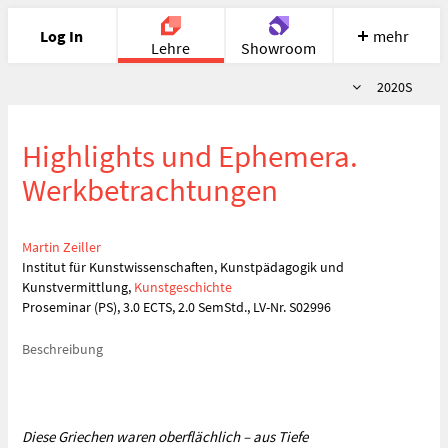
Log In
mehr
Lehre
Showroom
Semester
2020S
Portfolio
Image
Cloud
Chat
Highlights und Ephemera.
Meet
Recherche
Hilfe
Werkbetrachtungen
Martin Zeiller
Institut für Kunstwissenschaften, Kunstpädagogik und
Kunstvermittlung,
Kunstgeschichte
Proseminar (PS), 3.0 ECTS, 2.0 SemStd., LV-Nr. S02996
Beschreibung
Diese Griechen waren oberflächlich – aus Tiefe