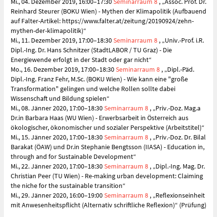
Mi., 04. Dezember 2019, 16:00–17:30
Seminarraum 8
, „Assoc. Prof. Dr.
Reinhard Steurer (BOKU Wien) - Mythen der Klimapolitik (Aufbauend
auf Falter-Artikel: https://www.falter.at/zeitung/20190924/zehn-
mythen-der-klimapolitik)“
Mi., 11. Dezember 2019, 17:00–18:30
Seminarraum 8
, „Univ.-Prof. i.R.
Dipl.-Ing. Dr. Hans Schnitzer (StadtLABOR / TU Graz) - Die
Energiewende erfolgt in der Stadt oder gar nicht“
Mo., 16. Dezember 2019, 17:00–18:30
Seminarraum 8
, „Dipl.-Päd.
Dipl.-Ing. Franz Fehr, M.Sc. (BOKU Wien) - Wie kann eine "große
Transformation" gelingen und welche Rollen sollte dabei
Wissenschaft und Bildung spielen“
Mi., 08. Jänner 2020, 17:00–18:30
Seminarraum 8
, „Priv.-Doz. Mag.a
Dr.in Barbara Haas (WU Wien) - Erwerbsarbeit in Österreich aus
ökologischer, ökonomischer und sozialer Perspektive (Arbeitstitel)“
Mi., 15. Jänner 2020, 17:00–18:30
Seminarraum 8
, „Priv.-Doz. Dr. Bilal
Barakat (ÖAW) und Dr.in Stephanie Bengtsson (IIASA) - Education in,
through and for Sustainable Development“
Mi., 22. Jänner 2020, 17:00–18:30
Seminarraum 8
, „Dipl.-Ing. Mag. Dr.
Christian Peer (TU Wien) - Re-making urban development: Claiming
the niche for the sustainable transition“
Mi., 29. Jänner 2020, 16:00–19:00
Seminarraum 8
, „Reflexionseinheit
mit Anwesenheitspflicht (Alternativ schriftliche Reflexion)“ (Prüfung)