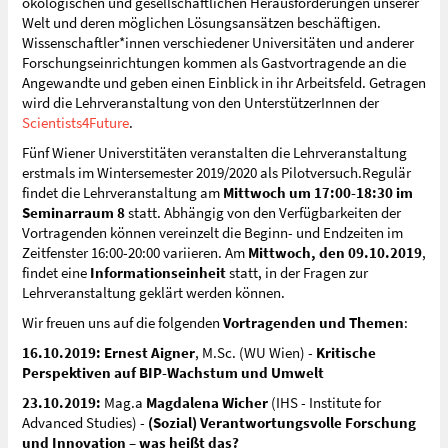
ökologischen und gesellschaftlichen Herausforderungen unserer
Welt und deren möglichen Lösungsansätzen beschäftigen.
Wissenschaftler*innen verschiedener Universitäten und anderer
Forschungseinrichtungen kommen als Gastvortragende an die
Angewandte und geben einen Einblick in ihr Arbeitsfeld. Getragen
wird die Lehrveranstaltung von den UnterstützerInnen der
Scientists4Future
.
Fünf Wiener Universtitäten veranstalten die Lehrveranstaltung
erstmals im Wintersemester 2019/2020 als Pilotversuch.Regulär
findet die Lehrveranstaltung am
Mittwoch um 17:00-18:30 im
Seminarraum 8
statt. Abhängig von den Verfügbarkeiten der
Vortragenden können vereinzelt die Beginn- und Endzeiten im
Zeitfenster 16:00-20:00 variieren. Am
Mittwoch, den 09.10.2019
,
findet eine
Informationseinheit
statt, in der Fragen zur
Lehrveranstaltung geklärt werden können.
Wir freuen uns auf die folgenden
Vortragenden und Themen
:
16.10.2019:
Ernest Aigner
, M.Sc. (WU Wien) -
Kritische
Perspektiven auf BIP-Wachstum und Umwelt
23.10.2019:
Mag.a
Magdalena Wicher
(IHS - Institute for
Advanced Studies) -
(Sozial) Verantwortungsvolle Forschung
und Innovation – was heißt das?