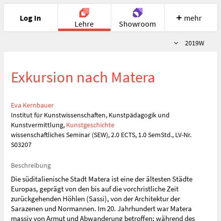
Log In
mehr
Lehre
Showroom
Semester
2019W
Portfolio
Image
Cloud
Chat
Exkursion nach Matera
Meet
Recherche
Hilfe
Eva Kernbauer
Institut für Kunstwissenschaften, Kunstpädagogik und
Kunstvermittlung,
Kunstgeschichte
wissenschaftliches Seminar (SEW), 2.0 ECTS, 1.0 SemStd., LV-Nr.
S03207
Beschreibung
Die süditalienische Stadt Matera ist eine der ältesten Städte
Europas, geprägt von den bis auf die vorchristliche Zeit
zurückgehenden Höhlen (Sassi), von der Architektur der
Sarazenen und Normannen. Im 20. Jahrhundert war Matera
massiv von Armut und Abwanderung betroffen; während des