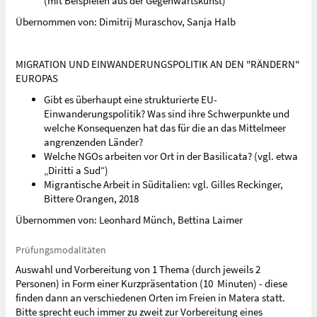
(mit Beispielen aus der Gegenwartskunst)
Übernommen von: Dimitrij Muraschov, Sanja Halb
MIGRATION UND EINWANDERUNGSPOLITIK AN DEN "RÄNDERN"
EUROPAS
Gibt es überhaupt eine strukturierte EU-
Einwanderungspolitik? Was sind ihre Schwerpunkte und
welche Konsequenzen hat das für die an das Mittelmeer
angrenzenden Länder?
Welche NGOs arbeiten vor Ort in der Basilicata? (vgl. etwa
„Diritti a Sud“)
Migrantische Arbeit in Süditalien: vgl. Gilles Reckinger,
Bittere Orangen, 2018
Übernommen von: Leonhard Münch, Bettina Laimer
Prüfungsmodalitäten
Auswahl und Vorbereitung von 1 Thema (durch jeweils 2
Personen) in Form einer Kurzpräsentation (10 Minuten) - diese
finden dann an verschiedenen Orten im Freien in Matera statt.
Bitte sprecht euch immer zu zweit zur Vorbereitung eines