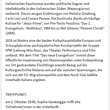
italienischen Faschismus wurden politische Gegner und
Intellektuelle in den italienischen Süden (Mezzorgiorno)
verbannt. Davon zeugen Erzählungen von Natalia Ginzburg,
Carlo Levi und Cesare Pavese. Die Basilicata diente als häufige
Kulisse für "Jesus-Filme", von Pier Paolo Pasolinis "Das 1.
Evangelium - Matthäus", 1964 bis zu Mel Gibsons "Passion Christi"
(2004).
2019 ist Matera eine der beiden Kulturhauptstädte Europas und
Schauplatz eines partizipatorischen Kunstprojekts der Gruppe
IIPM (Leitung Milo Rau), das Theater, Performance und Film
umfasst. Mit dem Titel "Das neue Evangelium" nimmt diese
öffentliche Inszenierung von Passionsspielen unter Einbeziehung
vor Ort gestrandeter Flüchtlinge sowohl Bezug auf die
Kulturgeschichte Materas wie auf die sozialen Spannungen, die
sich aus der EU-Migrationspolitik und dem Nord-Süd-Gefälle
innerhalb Italiens ergeben.
TREFFPUNKT:
am 2. Oktober 19:00, Sophie Geretsegger trifft alle
Teilnehmer/innen in der Unterkunft.