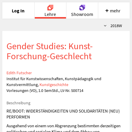
Log In
mehr
Lehre
Showroom
Semester
2018W
Portfolio
Image
Cloud
Chat
Gender Studies: Kunst-
Meet
Recherche
Hilfe
Forschung-Geschlecht
Edith Futscher
Institut für Kunstwissenschaften, Kunstpädagogik und
Kunstvermittlung,
Kunstgeschichte
Vorlesungen (VO), 1.0 SemStd., LV-Nr. S00714
Beschreibung
RE/BOOT: WIDERSTÄNDIGKEITEN UND SOLIDARITÄTEN (NEU)
PERFORMEN
Ausgehend von einem von Abgrenzung bestimmten derzeitigen
politischen und sozialen Klima und dem Abbau von